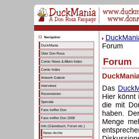
DuckMani
Navigation
Forum
DuckMania
Über Don Rosa
Forum
Comic-News & Alben-Index
Comic-Index
DuckMania
Artwork-Galerie
Interviews
Das
DuckM
Rezensionen
Hier könnt 
Specials
die mit Do
Fans treffen Don
haben. Der
Fans treffen Don 2008
Menge meh
Info (Gästebuch, Forum etc.)
entsprec
News-Archiv
Diskussi