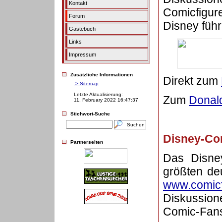
Kontakt
Comicfi
Forum
Disney führ
Gästebuch
Links
Impressum
Zusätzliche Informationen
Direkt zum
-> Sitemap
Letzte Aktualisierung:
Zum
Donal
11. February 2022 16:47:37
Stichwort-Suche
Disney-Co
Partnerseiten
Das Disney
größten d
www.comic
Diskussione
Comic-Fan