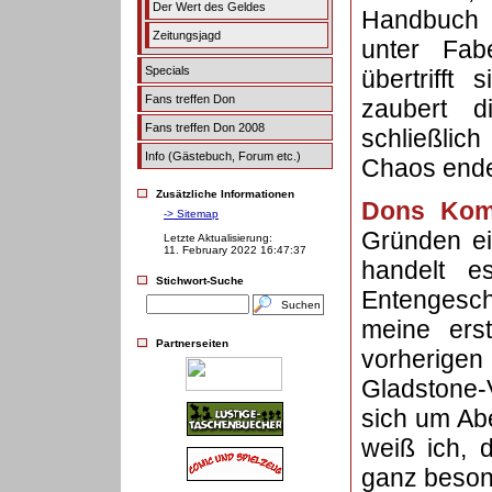
Der Wert des Geldes
Handbuch 
Zeitungsjagd
unter Fab
Specials
übertrifft
Fans treffen Don
zaubert d
Fans treffen Don 2008
schließlich
Info (Gästebuch, Forum etc.)
Chaos ende
Zusätzliche Informationen
Dons Kom
-> Sitemap
Gründen ei
Letzte Aktualisierung:
11. February 2022 16:47:37
handelt e
Stichwort-Suche
Entengesch
meine ers
Partnerseiten
vorherig
Gladstone-
sich um Ab
weiß ich, 
ganz besond