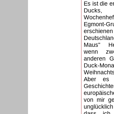
Es ist die e
Ducks,
Wochenh
Egmont-Gr
erschienen 
Deutschlan
Maus" He
wenn zwe
anderen G
Duck-M
Weihnachts
Aber es 
Geschich
europäische
von mir ge
unglücklich
dass ich