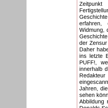
Zeitp
Fertigste
Geschicht
erfahren, 
Widmung, di
Geschichte 
der Zensur
Daher habe 
ins letzte
PUFF!, weg
innerhalb 
Redakteu
eingescann
Jahren, di
sehen könn
Abbildung 