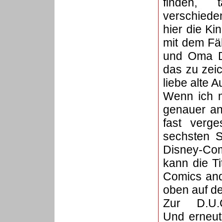
finden, 
verschieden
hier die K
mit dem Fä
und Oma Du
das zu zei
liebe alte A
Wenn ich m
genauer ans
fast verge
sechsten S
Disney-Co
kann die T
Comics and
oben auf d
Zur D.U.C
Und erneut