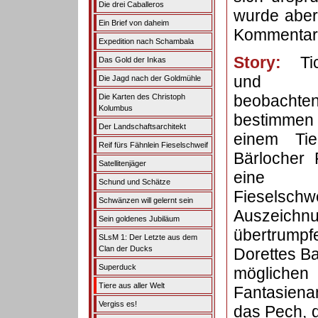
Die drei Caballeros
wurde aber
Ein Brief von daheim
Kommentar 
Expedition nach Schambala
Story:
Tic
Das Gold der Inkas
und 
Die Jagd nach der Goldmühle
beobach
Die Karten des Christoph
Kolumbus
bestimmen
Der Landschaftsarchitekt
einem Tie
Reif fürs Fähnlein Fieselschweif
Bärlocher 
Satellitenjäger
eine
Schund und Schätze
Fieselschwe
Schwänzen will gelernt sein
Auszeichnu
Sein goldenes Jubiläum
übertrumpf
SLsM 1: Der Letzte aus dem
Clan der Ducks
Dorettes Ba
Superduck
möglichen 
Tiere aus aller Welt
Fantasiena
Vergiss es!
das Pech, d