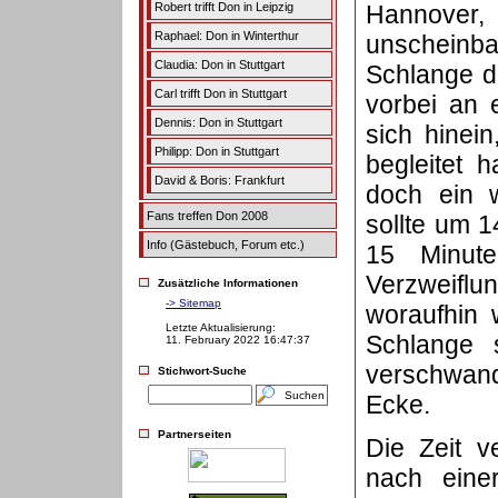
Robert trifft Don in Leipzig
Hannover, 
Raphael: Don in Winterthur
unscheinba
Claudia: Don in Stuttgart
Schlange d
Carl trifft Don in Stuttgart
vorbei an 
Dennis: Don in Stuttgart
sich hinei
Philipp: Don in Stuttgart
begleitet 
David & Boris: Frankfurt
doch ein w
Fans treffen Don 2008
sollte um 
Info (Gästebuch, Forum etc.)
15 Minut
Verzweiflun
Zusätzliche Informationen
-> Sitemap
woraufhin 
Letzte Aktualisierung:
Schlange s
11. February 2022 16:47:37
verschwan
Stichwort-Suche
Ecke.
Partnerseiten
Die Zeit v
nach eine