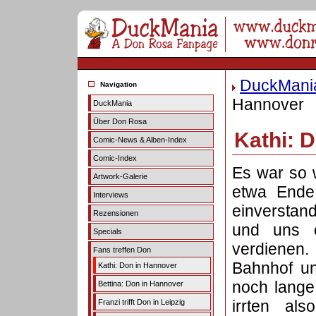
DuckMani
Navigation
Hannover
DuckMania
Über Don Rosa
Kathi: 
Comic-News & Alben-Index
Comic-Index
Es war so 
Artwork-Galerie
etwa Ende 
Interviews
einverstan
Rezensionen
und uns 
Specials
verdienen
Fans treffen Don
Bahnhof un
Kathi: Don in Hannover
noch lange
Bettina: Don in Hannover
irrten al
Franzi trifft Don in Leipzig