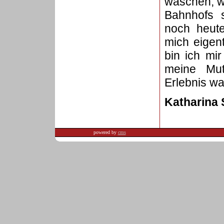
waschen, wa
Bahnhofs s
noch heut
mich eigent
bin ich mir
meine Mut
Erlebnis wa
Katharina
powered by
cms