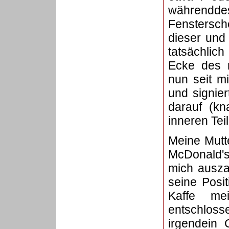
währenddes
Fenstersch
dieser und
tatsächlic
Ecke des n
nun seit m
und signier
darauf (kn
inneren Tei
Meine Mutte
McDonald's
mich ausza
seine Posit
Kaffe me
entschlosse
irgendein 