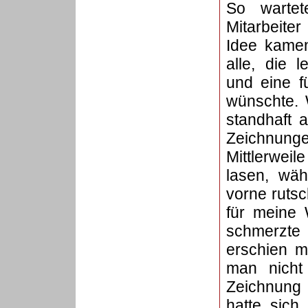
So wartete
Mitarbeite
Idee kamen
alle, die 
und eine f
wünschte. 
standhaft 
Zeichnung
Mittlerwei
lasen, wä
vorne ruts
für meine 
schmerzte 
erschien m
man nicht
Zeichnung 
hatte sich