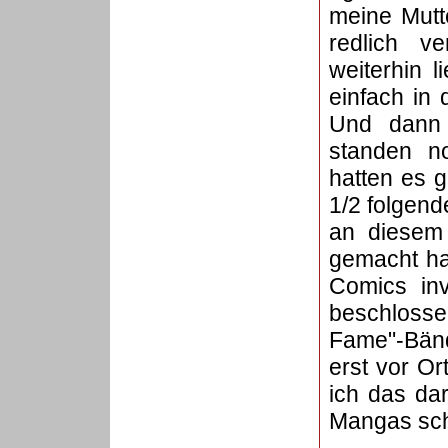
meine Mutt
redlich v
weiterhin 
einfach in 
Und dann 
standen n
hatten es 
1/2 folgen
an diesem 
gemacht ha
Comics inv
beschlosse
Fame"-Bänd
erst vor O
ich das da
Mangas sch