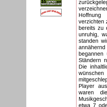
zurückgele
verzeichn
Hoffnung
verzichten 
bereits zu
unruhig, w
standen wi
annähernd 
begannen u
Ständern n
Die inhaltl
wünsche
mitgeschle
Player au
waren di
Musikgesc
etwa 7 ode